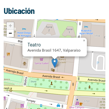
Ubicación
+
−
×
Teatro
Avenida Brasil 1647, Valparaíso