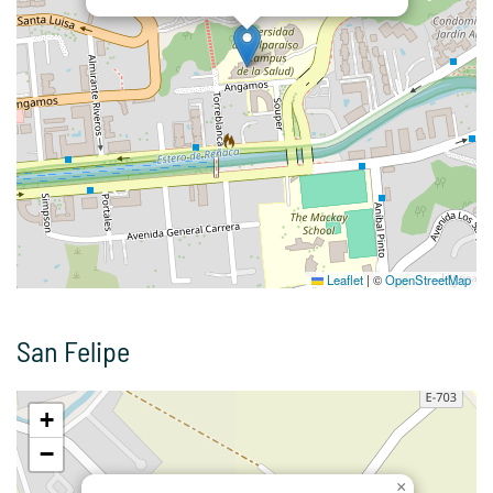
Leaflet
|
©
OpenStreetMap
San Felipe
+
−
×