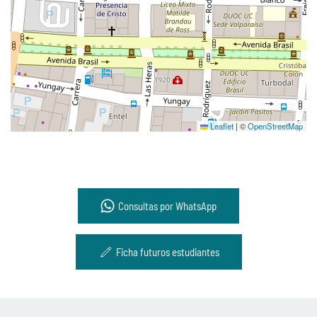
Leaflet
|
©
OpenStreetMap
Consultas por WhatsApp
Ficha futuros estudiantes