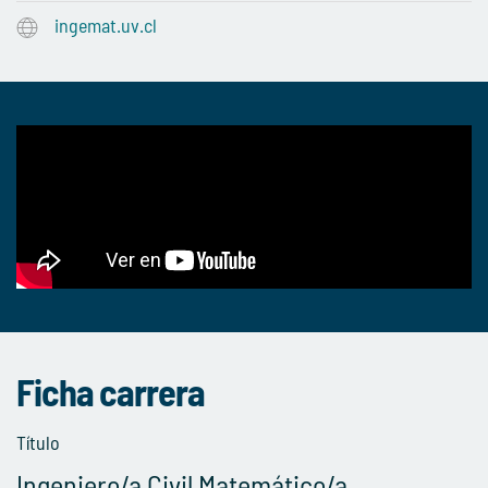
ingemat.uv.cl
Ficha carrera
Título
Ingeniero/a Civil Matemático/a